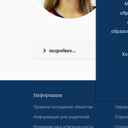
М
Общи
обр
Стаж 
Теле
образо
подробнее...
Хо
Информация
Фотог
Правила посещения объектов
Ледов
Информация для родителей
Отдел
Профилактика и безопасность
Отделе