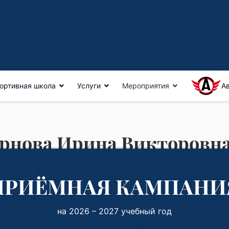
ортивная школа
Услуги
Мероприятия
А
рнова Ирина Викторовн
р-преподаватель
ПРИЁМНАЯ КАМПАНИ
одаваемые дисциплины:
спортивная акробатика
. Образ
ессиональное
на 2026 – 2027 учебный год