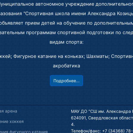
униципальное автономное учреждение дополнительно
й стаж работы более:
12
лет
азования "Спортивная школа имени Александра Козиц
работы по специальности более:
12
лет
объявляет прием детей на обучение по дополнительны
фон:
+7 (34368) 78-202
, адрес e-mail:
vpk.led@mail.ru
вательным программам спортивной подготовки по сл
видам спорта:
ккей; Фигурное катание на коньках; Шахматы; Спортив
акробатика
Подробнее...
алерея
Контактная информация
ая арена
МАУ ДО "СШ им. Александра 
624091, Свердловская област
ение хоккея
4.
Телефон/факс: +7 (34368) 78-
ния фигурного катания