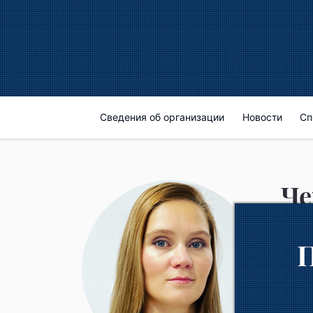
Сведения об организации
Новости
Сп
Че
Трене
Преп
проф