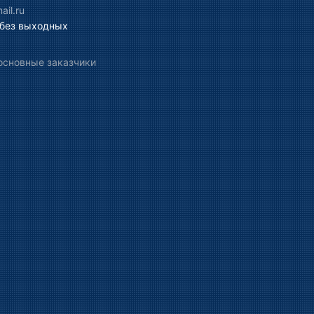
il.ru
 без выходных
основные заказчики