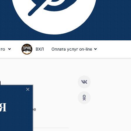
вто
ВХЛ
Оплата услуг on-line
а
×
Я
ование:
среднее