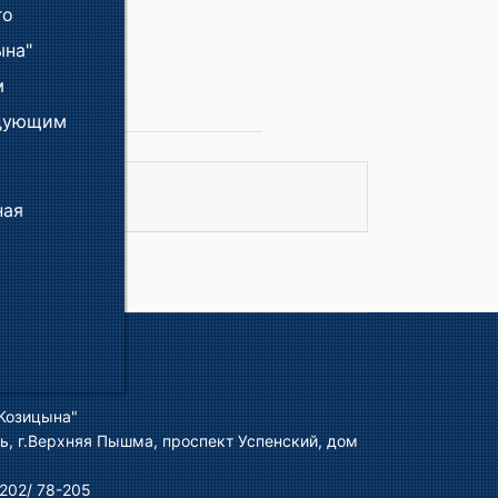
го
ына"
м
едующим
ная
Козицына"
ь, г.Верхняя Пышма, проспект Успенский, дом
202/ 78-205