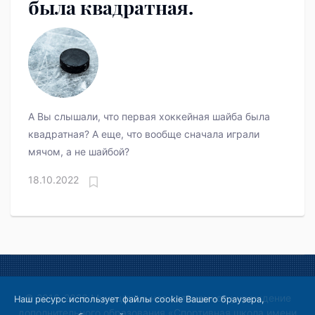
была квадратная.
А Вы слышали, что первая хоккейная шайба была
квадратная? А еще, что вообще сначала играли
мячом, а не шайбой?
18.10.2022
© 2016-2026 Муниципальное автономное учреждение
Наш ресурс использует файлы cookie Вашего браузера,
дополнительного образования «Спортивная школа имени