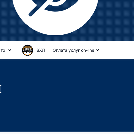
вто
ВХЛ
Оплата услуг on-line
й