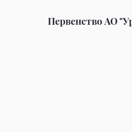
Первенство АО "Ур
Фото
Фо
Фото
Фо