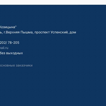
Козицына"
ь, г.Верхняя Пышма, проспект Успенский, дом
202/ 78-205
il.ru
 без выходных
основные заказчики