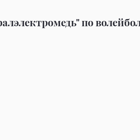
алэлектромедь" по волейбол
то
Фото
то
Фото