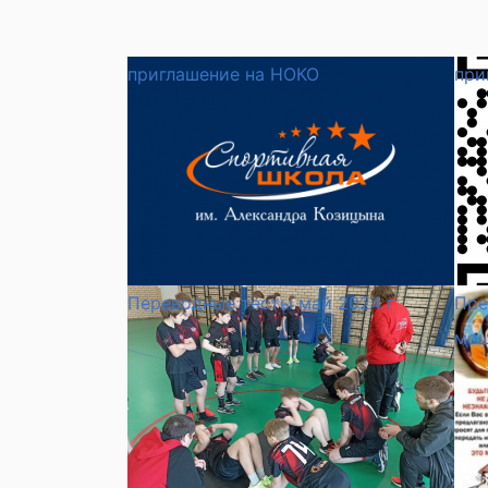
приглашение на НОКО
при
Переводные тесты май 2024 г
Пре
мош