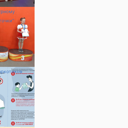
урному
точки"
аркотиков