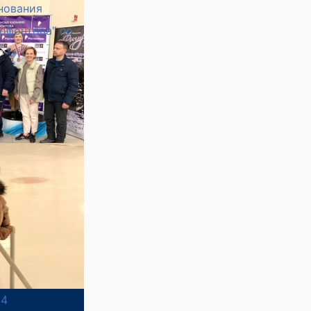
нования
нофонтова" по
24