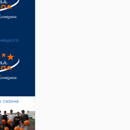
инецкого
о сезона