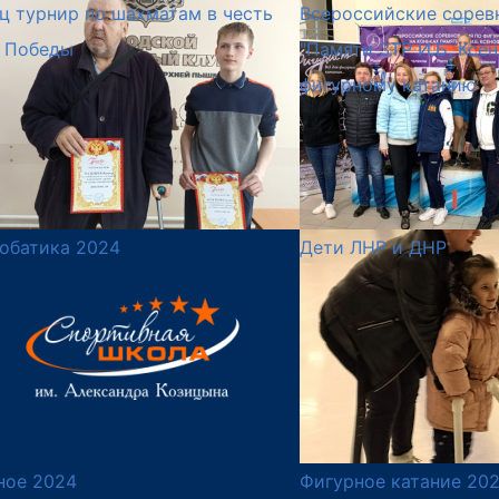
ц турнир по шахматам в честь
Всероссийские сорев
 Победы
"Памяти ЗТР И.Б. Ксе
фигурному катанию
обатика 2024
Дети ЛНР и ДНР
ное 2024
Фигурное катание 20