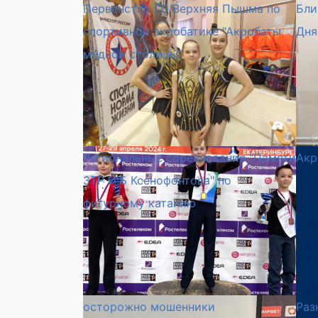
Первенство ГО Верхняя Пышма по
Бли
спортивной акробатике "Акробаты
Дня
медной столицы"
Региональные соревнования "Памяти
Акр
ЗТР И.Б Ксенофонтова" по
фигурному катанию
осторожно мошенники
Раз