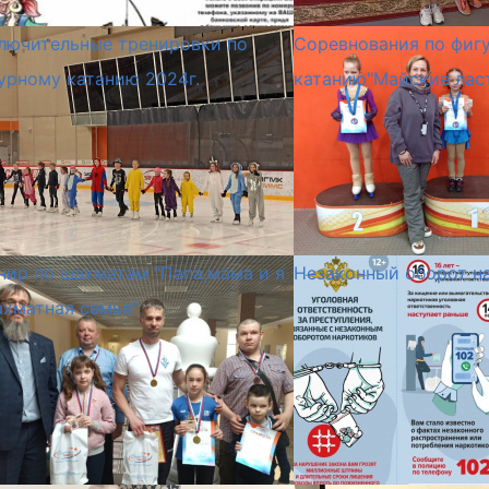
лючительные тренировки по
Соревнования по фиг
урному катанию 2024г.
катанию"Майские лас
нир по шахматам "Папа,мама и я
Незаконный оборот н
ахматная семья"