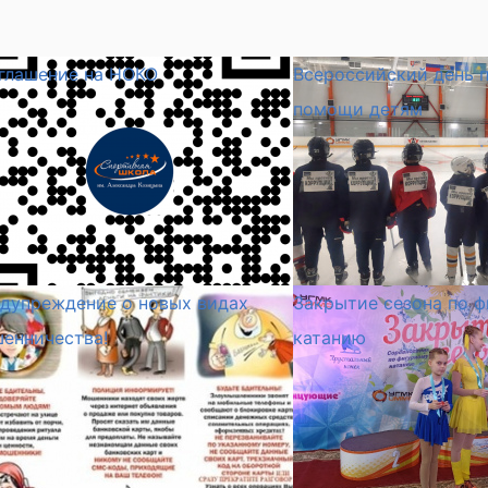
глашение на НОКО
Всероссийский день 
помощи детям
дупреждение о новых видах
Закрытие сезона по 
енничества!
катанию