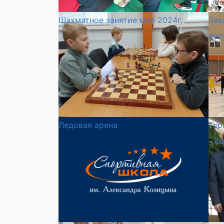
Шахматное занятие май 2024г.
Зак
фиг
Ледовая арена
Тур
- ш