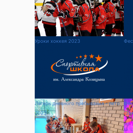
Уроки хоккея 2023
Фес
Лагерь дневного пребывания - лето
Фес
2023
"За