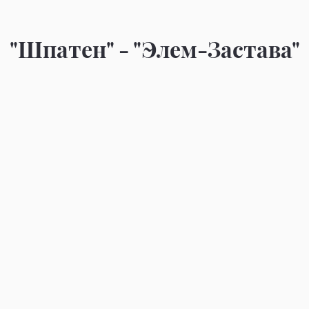
"Шпатен" - "Элем-Застава"
то
Фото
то
Фото