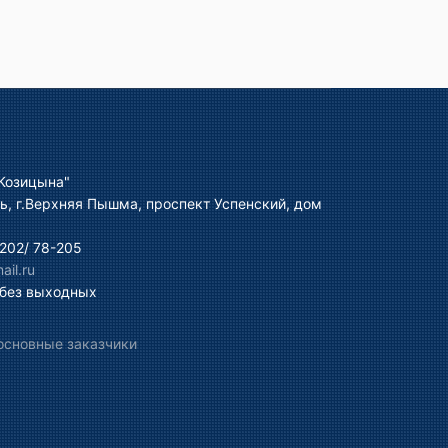
Козицына"
ь, г.Верхняя Пышма, проспект Успенский, дом
202/ 78-205
il.ru
 без выходных
основные заказчики