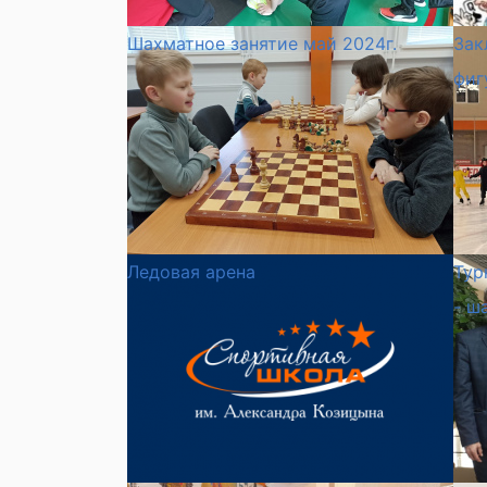
Шахматное занятие май 2024г.
Зак
фиг
Ледовая арена
Тур
- ш