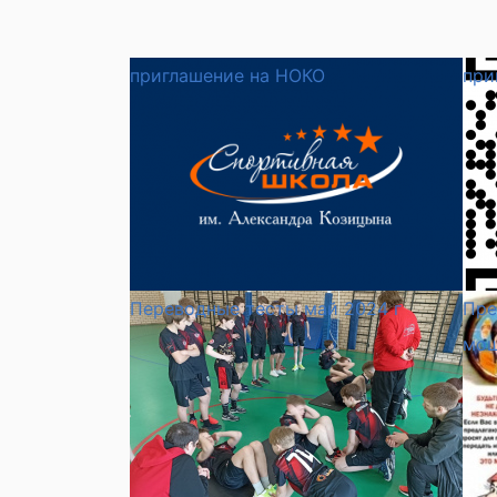
приглашение на НОКО
при
Переводные тесты май 2024 г
Пре
мош