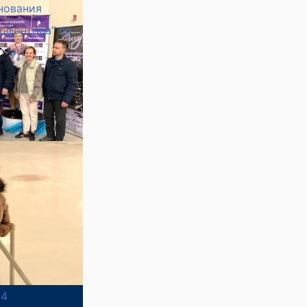
нования
нофонтова" по
24