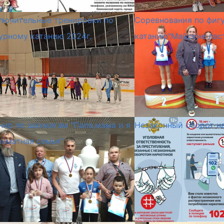
лючительные тренировки по
Соревнования по фиг
урному катанию 2024г.
катанию"Майские лас
нир по шахматам "Папа,мама и я
Незаконный оборот н
ахматная семья"