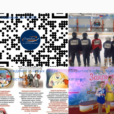
глашение на НОКО
Всероссийский день 
помощи детям
дупреждение о новых видах
Закрытие сезона по 
енничества!
катанию