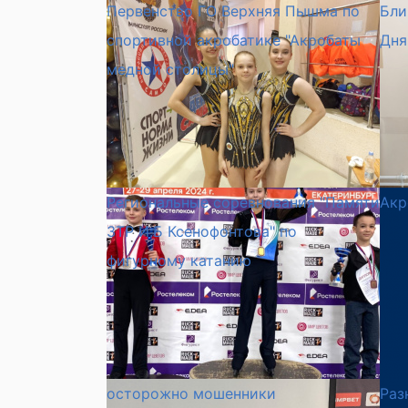
Первенство ГО Верхняя Пышма по
Бли
спортивной акробатике "Акробаты
Дня
медной столицы"
Региональные соревнования "Памяти
Акр
ЗТР И.Б Ксенофонтова" по
фигурному катанию
осторожно мошенники
Раз