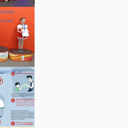
урному
точки"
аркотиков