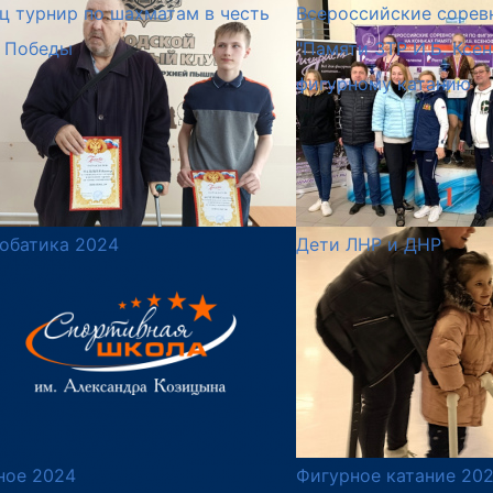
ц турнир по шахматам в честь
Всероссийские сорев
 Победы
"Памяти ЗТР И.Б. Ксе
фигурному катанию
обатика 2024
Дети ЛНР и ДНР
ное 2024
Фигурное катание 20