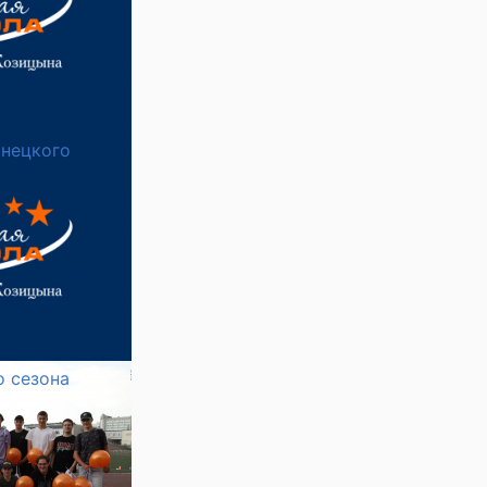
инецкого
о сезона