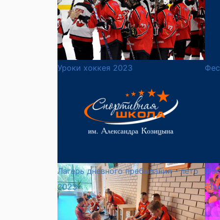
Уроки хоккея 2023
Фес
Лагерь дневного пребывания - лето
Фес
2023
"За