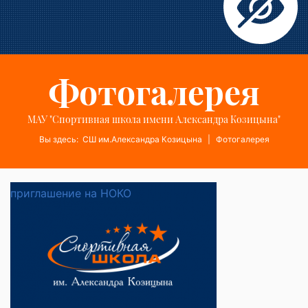
Фотогалерея
МАУ "Спортивная школа имени Александра Козицына"
Вы здесь:
СШ им.Александра Козицына
Фотогалерея
приглашение на НОКО