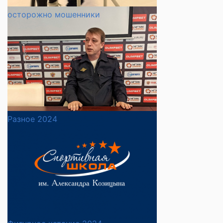
осторожно мошенники
Разное 2024