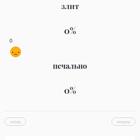
злит
0%
0
печально
0%
назад
вперед