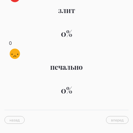
злит
0%
0
печально
0%
назад
вперед