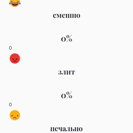
смешно
0%
0
злит
0%
0
печально