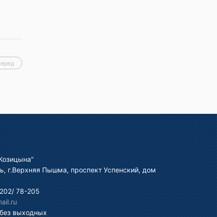
перед
Козицына"
ь, г.Верхняя Пышма, проспект Успенский, дом
202/ 78-205
il.ru
 без выходных