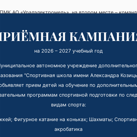
ПМК АО «Уралэлектромедь», на втором месте – команд
 третьем - ООО «УЭМ-Теплосети».
ПРИЁМНАЯ КАМПАНИ
т показал Мухаметов Вадим ЦЭМ (АО «Уралэлектромедь
на 2026 – 2027 учебный год
униципальное автономное учреждение дополнительно
азования "Спортивная школа имени Александра Козиц
объявляет прием детей на обучение по дополнительны
вательным программам спортивной подготовки по сл
видам спорта:
ккей; Фигурное катание на коньках; Шахматы; Спортив
акробатика