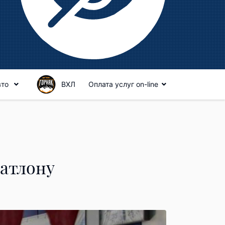
вто
ВХЛ
Оплата услуг on-line
иатлону