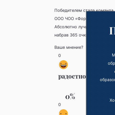
Победителем стала команда 
ООО ЧОО «Форпост-УЭМ», на
Абсолютно лучший результа
набрав 365 очков.
Ваше мнение?
М
0
обр
радостно
образо
0%
Хо
0