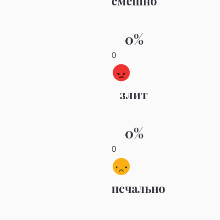
смешно
0%
0
злит
0%
0
печально