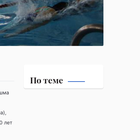
По теме
ышма
а),
0 лет