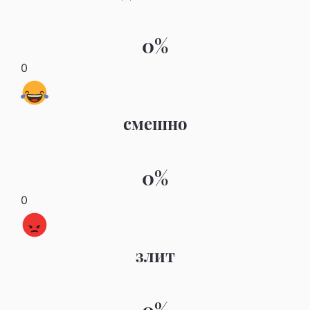
0%
0
смешно
0%
0
злит
0%