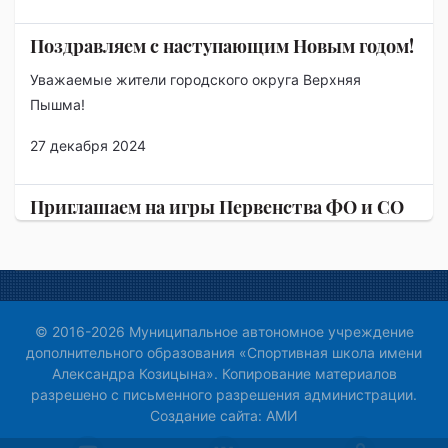
Поздравляем с наступающим Новым годом!
Уважаемые жители городского округа Верхняя
Пышма!
27 декабря 2024
Приглашаем на игры Первенства ФО и СО
по хоккею
Уважаемые болельщики! Приглашаем вас на домашние
игры хоккейной команды "Авто-Верхняя…
25 ноября 2024
© 2016-2026 Муниципальное автономное учреждение
дополнительного образования «Спортивная школа имени
Александра Козицына». Копирование материалов
разрешено с письменного разрешения администрации.
Создание сайта:
АМИ