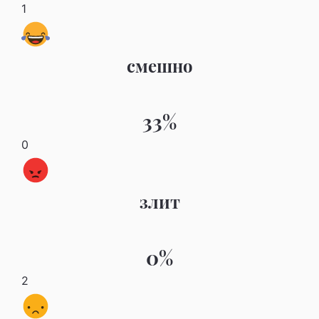
1
смешно
33%
0
злит
0%
2