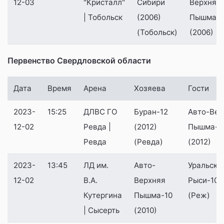
12-03
"Кристалл"
Сибири
Верхняя
| Тобольск
(2006)
Пышма
(Тобольск)
(2006)
Первенство Свердловской области
Дата
Время
Арена
Хозяева
Гости
2023-
15:25
ДЛВС ГО
Буран-12
Авто-Вер
12-02
Ревда |
(2012)
Пышма-1
Ревда
(Ревда)
(2012)
2023-
13:45
ЛД им.
Авто-
Уральски
12-02
В.А.
Верхняя
Рыси-10 (
Кутергина
Пышма-10
(Реж)
| Сысерть
(2010)