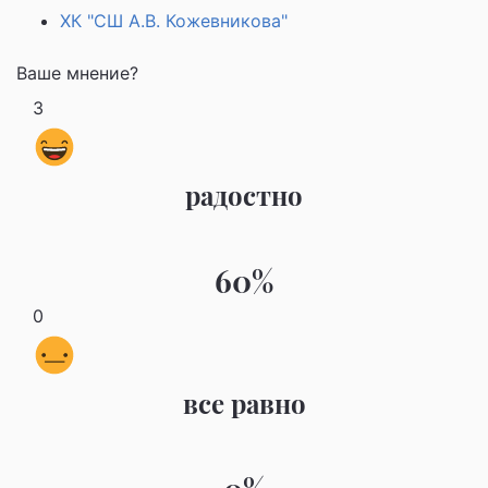
ХК "СШ А.В. Кожевникова"
Ваше мнение?
3
радостно
60%
0
все равно