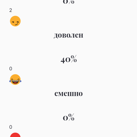
0%
2
доволен
40%
0
смешно
0%
0