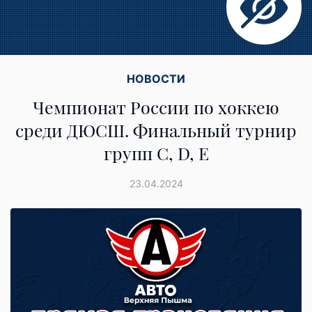
НОВОСТИ
Чемпионат России по хоккею
среди ДЮСШ. Финальный турнир
групп C, D, E
23.04.2024