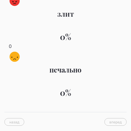
злит
0%
0
печально
0%
назад
вперед