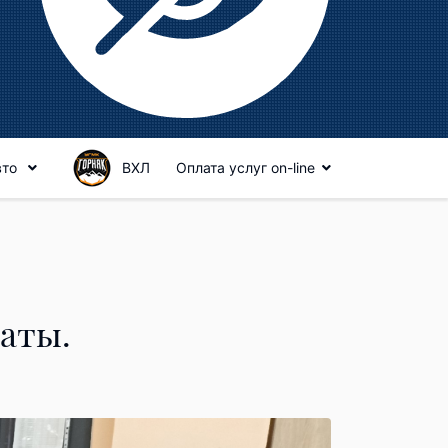
вто
ВХЛ
Оплата услуг on-line
аты.