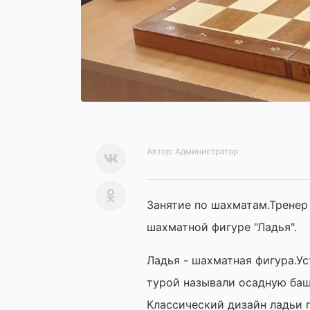
Автор:
Администратор
Занятие по шахматам.Тренер
шахматной фигуре "Ладья".
Ладья - шахматная фигура.Уст
турой называли осадную ба
Классический дизайн ладьи 