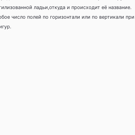
илизованной ладьи,откуда и происходит её название.
юбое число полей по горизонтали или по вертикали при
игур.
Занятие по шахматам май 2024 г