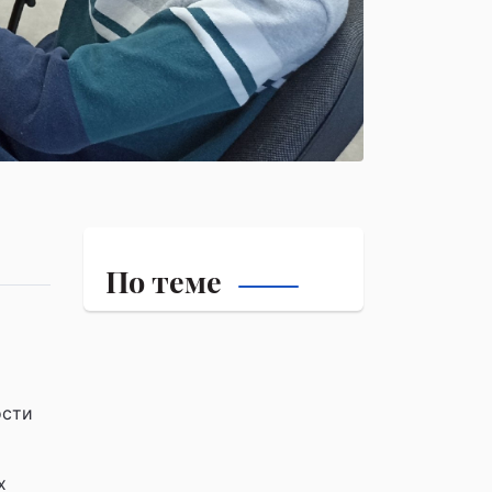
По теме
ости
х