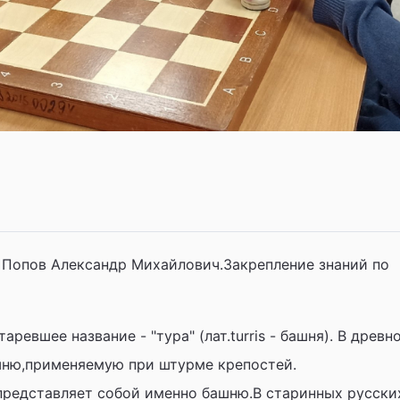
 Попов Александр Михайлович.Закрепление знаний по
аревшее название - "тура" (лат.turris - башня). В древн
шню,применяемую при штурме крепостей.
представляет собой именно башню.В старинных русски