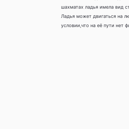
шахматах ладья имела вид ст
Ладья может двигаться на л
условии,что на её пути нет ф
Занятие по шахматам май 2024 г