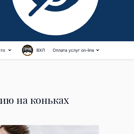
вто
ВХЛ
Оплата услуг on-line
ию на коньках