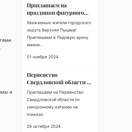
Приглашаем на
праздники фигурного
катания!
Уважаемые жители городского
округа Верхняя Пышма!
Приглашаем в Ледовую арену
стями
имени…
т
01 ноября 2024
Первенство
Свердловской области по
синхронному катанию на
шмы и
Приглашаем на Первенство
коньках
Свердловской области по
синхронному катанию на
коньках.
29 октября 2024