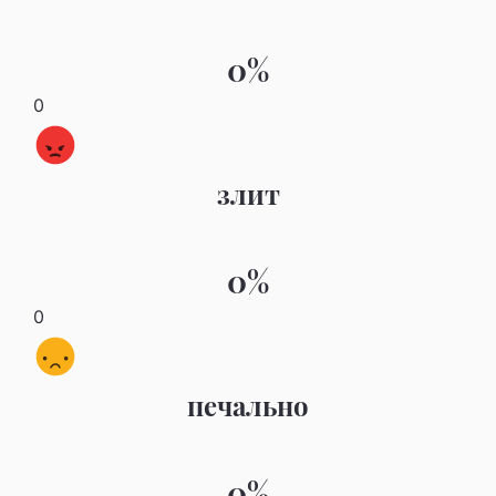
0%
0
злит
0%
0
печально
0%