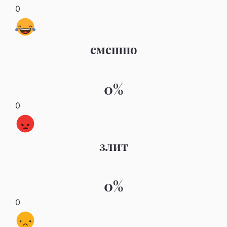
0
смешно
0%
0
злит
0%
0