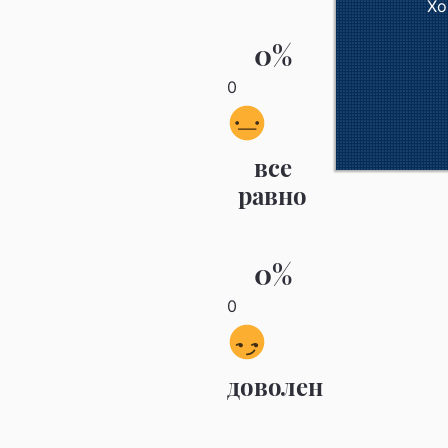
Хо
0%
0
все
равно
0%
0
доволен