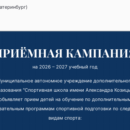
катеринбург)
ПРИЁМНАЯ КАМПАНИ
ышма)
на 2026 – 2027 учебный год
лург-2011" и тренера Владислава Исакова, вы молодц
униципальное автономное учреждение дополнительно
азования "Спортивная школа имени Александра Козиц
объявляет прием детей на обучение по дополнительны
вательным программам спортивной подготовки по сл
видам спорта: