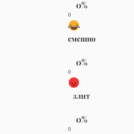
0%
0
смешно
0%
0
злит
0%
0