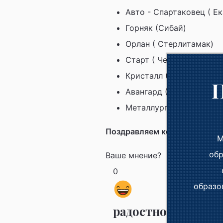
Авто - Спартаковец ( Е
Горняк (Сибай)
Орлан ( Стерлитамак)
Старт ( Челябинск)
Кристалл ( Балаково)
Авангард ( Ноябрьск)
Металлург ( Верхняя П
Поздравляем команду "Метал
М
обр
Ваше мнение?
0
образо
радостно