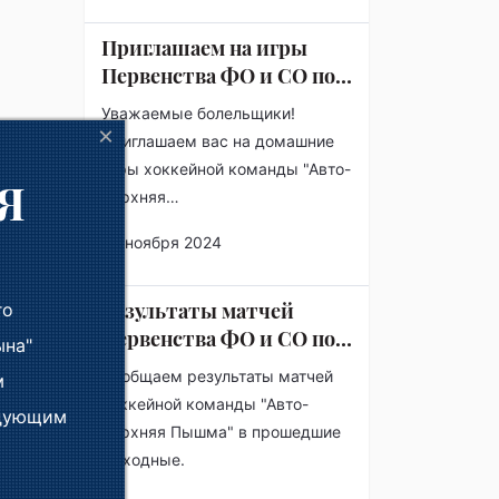
Приглашаем на игры
Первенства ФО и СО по
хоккею
Уважаемые болельщики!
×
Приглашаем вас на домашние
игры хоккейной команды "Авто-
Я
Верхняя…
25 ноября 2024
ы!
Результаты матчей
го
Первенства ФО и СО по
ына"
хоккею
Сообщаем результаты матчей
м
хоккейной команды "Авто-
едующим
Верхняя Пышма" в прошедшие
выходные.