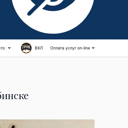
вто
ВХЛ
Оплата услуг on-line
бинске