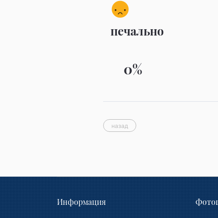
печально
0%
назад
Информация
Фотог