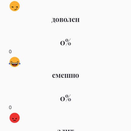
доволен
0%
0
смешно
0%
0
злит