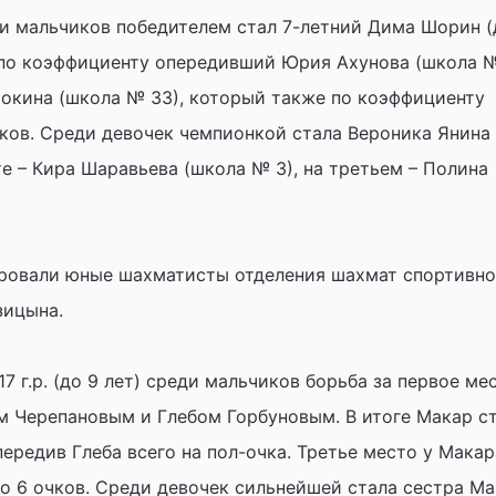
и мальчиков победителем стал 7-летний Дима Шорин (
 по коэффициенту опередивший Юрия Ахунова (школа №
рокина (школа № 33), который также по коэффициенту
ков. Среди девочек чемпионкой стала Вероника Янина
е – Кира Шаравьева (школа № 3), на третьем – Полина
ировали юные шахматисты отделения шахмат спортивн
зицына.
7 г.р. (до 9 лет) среди мальчиков борьба за первое ме
 Черепановым и Глебом Горбуновым. В итоге Макар с
передив Глеба всего на пол-очка. Третье место у Макар
о 6 очков. Среди девочек сильнейшей стала сестра М