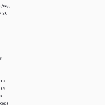
д/сад
 2).
ой
сто
тал
а
акара