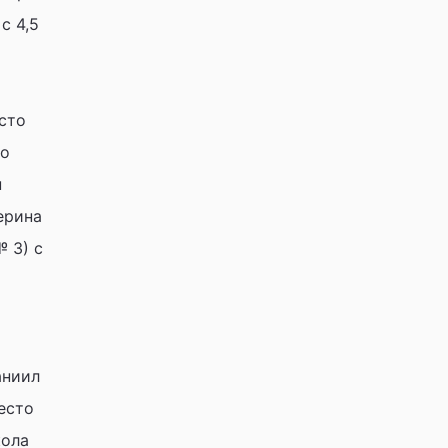
с 4,5
есто
но
н
ерина
 3) с
аниил
есто
кола