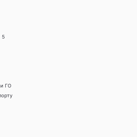
 5
ии ГО
порту