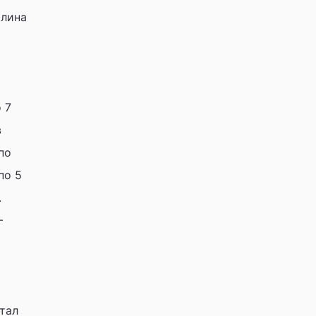
олина
 7
в
по
по 5
.
–
тал