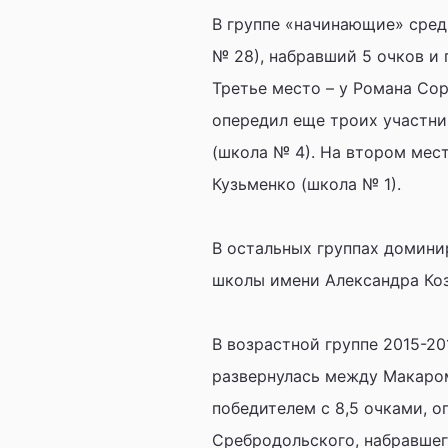
В группе «начинающие» сред
№ 28), набравший 5 очков и
Третье место – у Романа Со
опередил еще троих участни
(школа № 4). На втором мест
Кузьменко (школа № 1).
В остальных группах домин
школы имени Александра Ко
В возрастной группе 2015-201
развернулась между Макаром
победителем с 8,5 очками, о
Сребродольского, набравшег