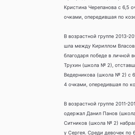
Кристина Черепанова с 6,5 о
очками, опередившая по коэ
В возрастной группе 2013-201
шла между Кириллом Власовы
благодаря победе в личной 
Трухин (школа № 2), отстав
Ведерникова (школа № 2) с 
4 очками, опередившая по к
В возрастной группе 2011-201
одержал Данил Панов (школа
Ситников (школа № 2) набра
у Сергея. Среди девочек по 