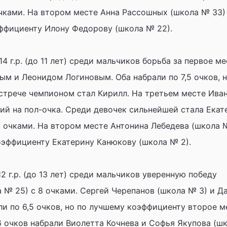
чками. На втором месте Анна Рассошных (школа № 33) 
ффициенту Илону Федорову (школа № 22).
4 г.р. (до 11 лет) среди мальчиков борьба за первое м
м и Леонидом Логиновым. Оба набрали по 7,5 очков, 
встрече чемпионом стал Кирилл. На третьем месте Ива
ший на пол-очка. Среди девочек сильнейшей стала Екат
6 очками. На втором месте Антонина Лебедева (школа №
оэффициенту Екатерину Канюкову (школа № 2).
2 г.р. (до 13 лет) среди мальчиков уверенную победу
 № 25) с 8 очками. Сергей Черепанов (школа № 3) и Д
ли по 6,5 очков, но по лучшему коэффициенту второе м
6 очков набрали Виолетта Кочнева и Софья Якупова (ш