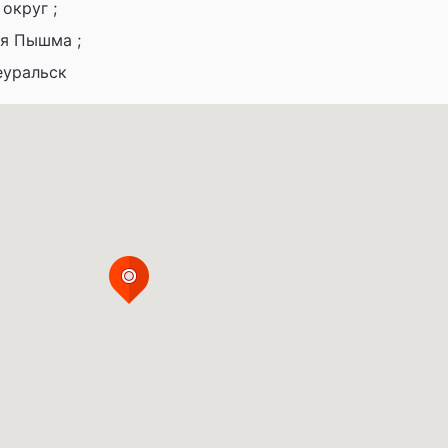
округ ;
яя Пышма ;
еуральск