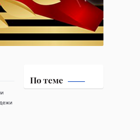
По теме
ни
одежи