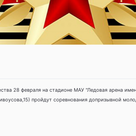
ества 28 февраля на стадионе МАУ "Ледовая арена име
ривоусова,15) пройдут соревнования допризывной мол