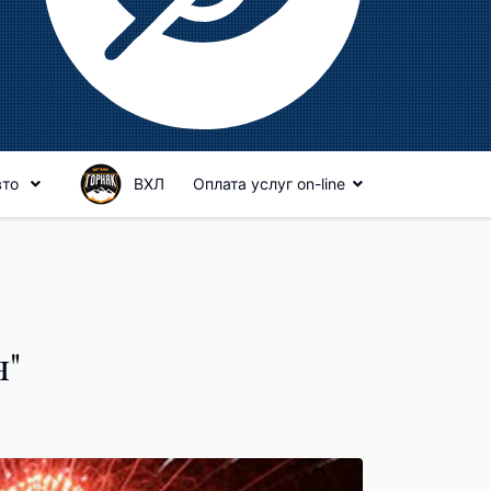
вто
ВХЛ
Оплата услуг on-line
я"