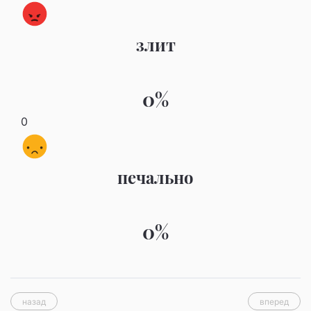
злит
0%
0
печально
0%
назад
вперед