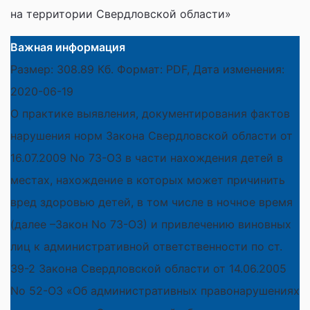
на территории Свердловской области»
Важная информация
Размер: 308.89 Кб. Формат: PDF, Дата изменения:
2020-06-19
О практике выявления, документирования фактов
нарушения норм Закона Свердловской области от
16.07.2009 No 73-ОЗ в части нахождения детей в
местах, нахождение в которых может причинить
вред здоровью детей, в том числе в ночное время
(далее –Закон No 73-ОЗ) и привлечению виновных
лиц к административной ответственности по ст.
39-2 Закона Свердловской области от 14.06.2005
No 52-ОЗ «Об административных правонарушениях