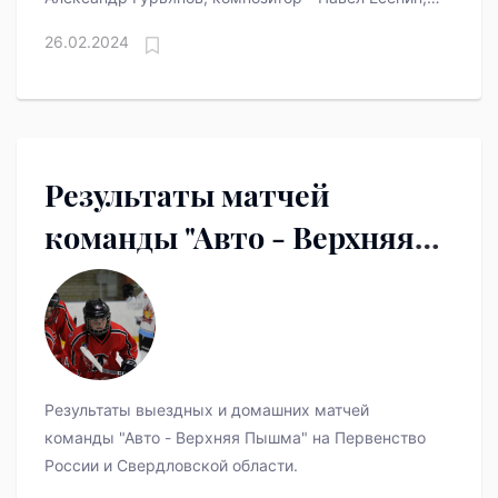
оператор - Андрей Которженко.
26.02.2024
В главных ролях - Кирилл Зайцев, Артём Ткаченко,
Сергей Маховиков.
В центре повествования легенда мировых и
отечественных спецслужб - Герой Советского
Союза Геннадий Николаевич Зайцев.
Результаты матчей
команды "Авто - Верхняя
Пышма" в прошедшие
выходные
Результаты выездных и домашних матчей
команды "Авто - Верхняя Пышма" на Первенство
России и Свердловской области.