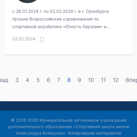
с 28.01.2024 г. по 02.02.2024 г. в г. Оренбурге
прошли Всероссийские соревнования по
спортивной акробатике «Юность Евразии» и
Первенство Оренбургской области.
02.02.2024
зад
3
4
5
6
7
8
9
10
11
12
Впе
© 2016-2026 Муниципальное автономное учреждение
дополнительного образования «Спортивная школа имени
Александра Козицына». Копирование материалов