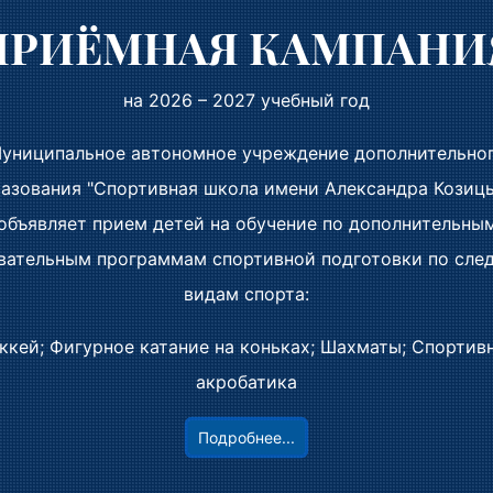
– СК РФ), Федеральный закон от 21.12.1996 № 159-ФЗ «
ПРИЁМНАЯ КАМПАНИ
-сирот и детей, оставшихся без попечения родителей»
иях прав ребенка в Российской Федерации» (далее – Ф
на 2026 – 2027 учебный год
и от 30.12.2001 № 197-ФЗ.
униципальное автономное учреждение дополнительно
истему правил поведения, принятых государством для
азования "Спортивная школа имени Александра Козиц
я человека (= я могу). Права человека неотчуждаемы 
объявляет прием детей на обучение по дополнительны
вательным программам спортивной подготовки по сл
мента
видам спорта:
ккей; Фигурное катание на коньках; Шахматы; Спортив
DOCX, Дата изменения: 2025-11-13
акробатика
Подробнее...