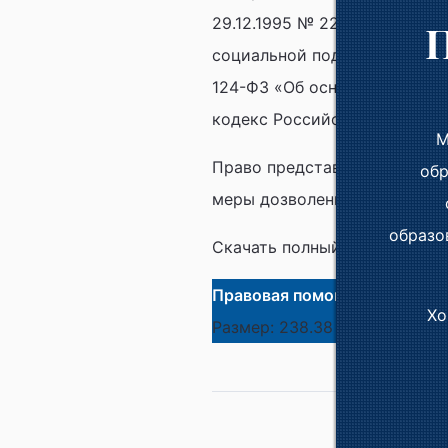
29.12.1995 № 223-ФЗ (далее 
социальной поддержке детей
124-ФЗ «Об основных гарант
кодекс Российской Федераци
М
Право представляет собой с
обр
меры дозволенного поведени
образо
Скачать полный текст доку
Правовая помощь детям
Хо
Размер: 238.38 Кб. Формат: 