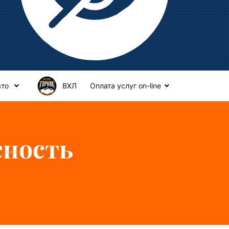
вто
ВХЛ
Оплата услуг on-line
сность