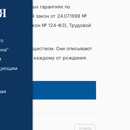
О дополнительных гарантиях по
Я
, Федеральный закон от 24.07.1998 №
едеральный закон № 124-ФЗ), Трудовой
го
 управления обществом. Они описывают
ына"
и принадлежат каждому от рождения.
м
едующим
ная
вперед