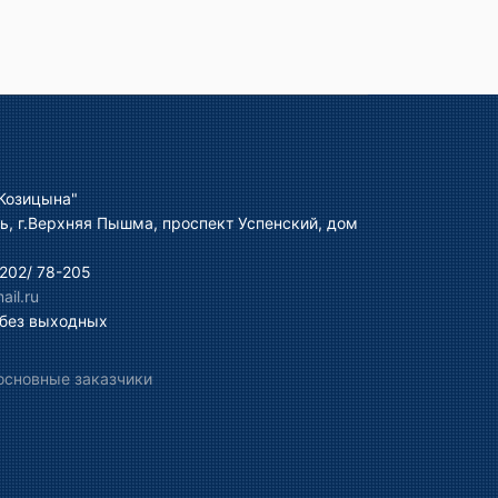
Козицына"
ь, г.Верхняя Пышма, проспект Успенский, дом
202/ 78-205
il.ru
 без выходных
основные заказчики