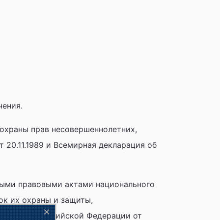
чения.
храны прав несовершеннолетних,
т 20.11.1989 и Всемирная декларация об
ными правовыми актами национального
к их охраны и защиты,
×
ый кодекс Российской Федерации от