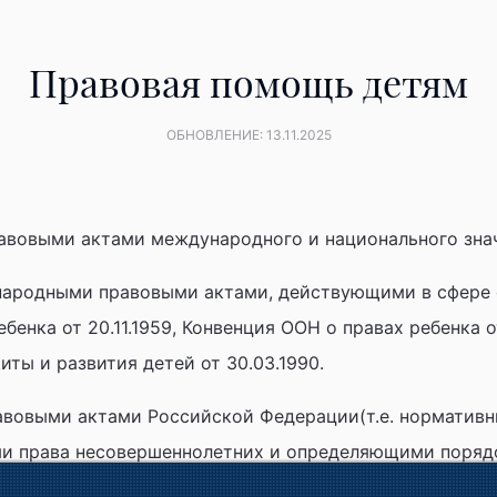
Правовая помощь детям
ОБНОВЛЕНИЕ: 13.11.2025
авовыми актами международного и национального зна
родными правовыми актами, действующими в сфере о
бенка от 20.11.1959, Конвенция ООН о правах ребенка о
ты и развития детей от 30.03.1990.
вовыми актами Российской Федерации(т.е. норматив
ми права несовершеннолетних и определяющими порядо
ийской Федерации (далее – Конституция РФ), Семейн