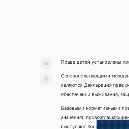
Права детей установлены пр
Основополагающими междуна
являются Декларация прав ре
обеспечении выживания, защи
Базовыми нормативными пра
значения), провозглашающи
выступают Конституция Росс