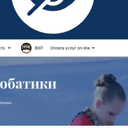
вто
ВХЛ
Оплата услуг on-line
робатики
батика