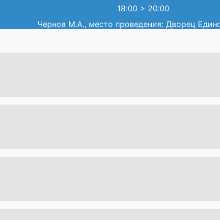
18:00
>
20:00
Чернов М.А., место проведения: Дворец Един