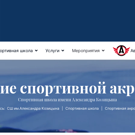
ортивная школа
Услуги
Мероприятия
А
ие спортивной ак
Спортивная школа имени Александра Козицына
есь:
СШ им.Александра Козицына
Спортивная школа
Спортивная акро