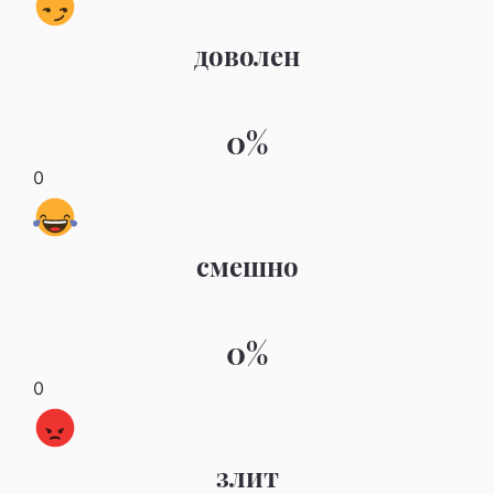
доволен
0%
0
смешно
0%
0
злит