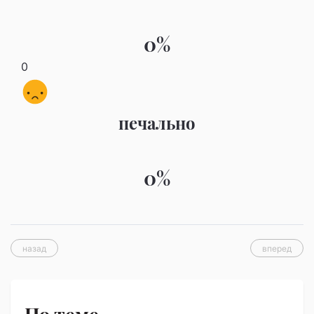
0%
0
печально
0%
назад
вперед