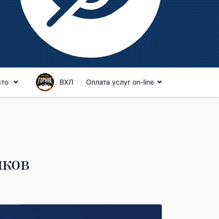
вто
ВХЛ
Оплата услуг on-line
иков