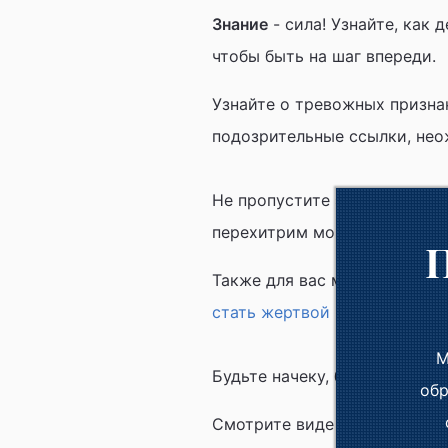
Знание
- сила! Узнайте, как
чтобы быть на шаг впереди.
Узнайте о тревожных признак
подозрительные ссылки, нео
Не пропустите это бесценное
перехитрим мошенников!
Также для вас мы подготови
стать жертвой мошенников"
М
Будьте начеку, будьте в без
обр
Смотрите виде по сылке :
Ви