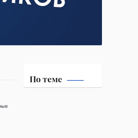
По теме
ные