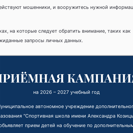
 действуют мошенники, и вооружитесь нужной информац
ах, на которые следует обратить внимание, таких как
жиданные запросы личных данных.
 видео. Посмотрите прямо сейчас, и давайте вместе
ПРИЁМНАЯ КАМПАНИ
ли необходимые памятки. Сохраняйте их:
Памятки "Как
на 2026 – 2027 учебный год
униципальное автономное учреждение дополнительно
опасности!
азования "Спортивная школа имени Александра Козиц
объявляет прием детей на обучение по дополнительны
део "Как не стать жертвой мошенников"