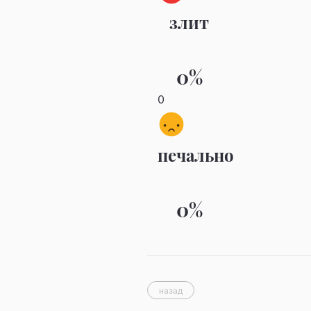
злит
0%
0
печально
0%
назад