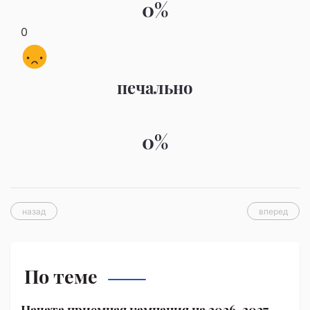
0%
0
печально
0%
назад
вперед
По теме