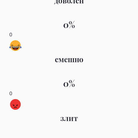
доволен
0%
0
смешно
0%
0
злит