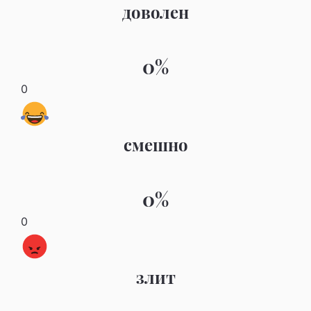
доволен
0%
0
смешно
0%
0
злит