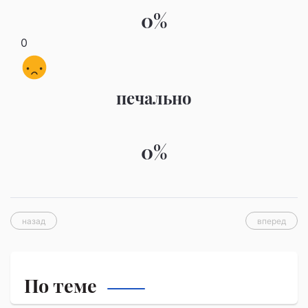
0%
0
печально
0%
назад
вперед
По теме