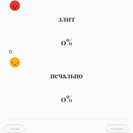
злит
0%
0
печально
0%
назад
вперед